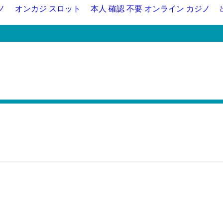
ノ
オンカジ スロット
本人 確認 不要 オンライン カジノ