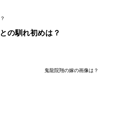
？
妻との馴れ初めは？